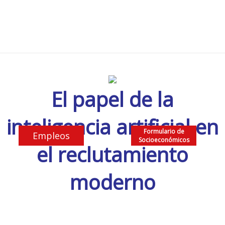
El papel de la
inteligencia artificial en
Formulario de
Empleos
Socioeconómicos
el reclutamiento
moderno